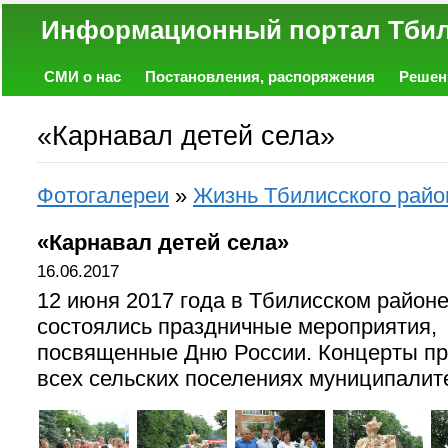
Информационный портал
СМИ о нас
Постановления, распоряжения
Решен
Политика
Экономика
Работа
Фото
Объявл
«Карнавал детей села»
Фотогалереи
»
Жизнь Тбилисского райо
«Карнавал детей села»
16.06.2017
12 июня 2017 года в Тбилисском район
состоялись праздничные мероприятия,
посвященные Дню России. Концерты п
всех сельских поселениях муниципалит