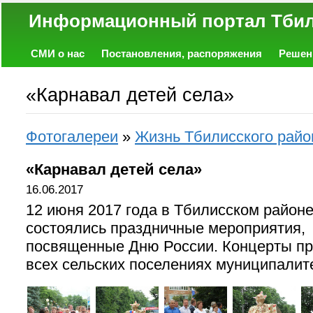
Информационный портал
СМИ о нас
Постановления, распоряжения
Решен
Политика
Экономика
Работа
Фото
Объявл
«Карнавал детей села»
Фотогалереи
»
Жизнь Тбилисского райо
«Карнавал детей села»
16.06.2017
12 июня 2017 года в Тбилисском район
состоялись праздничные мероприятия,
посвященные Дню России. Концерты п
всех сельских поселениях муниципалит