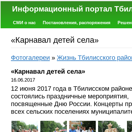
Информационный портал
СМИ о нас
Постановления, распоряжения
Решен
Политика
Экономика
Работа
Фото
Объявл
«Карнавал детей села»
Фотогалереи
»
Жизнь Тбилисского райо
«Карнавал детей села»
16.06.2017
12 июня 2017 года в Тбилисском район
состоялись праздничные мероприятия,
посвященные Дню России. Концерты п
всех сельских поселениях муниципалит