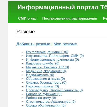
Информационный порт
СМИ о нас
Постановления, распоряжения
Р
Работа
Фото
Объявления
Форум
Резюме
Добавить резюме
|
Мои резюме
Бухгалтерия, финансы (0)
Издательства, Полиграфия, СМИ (0)
Информационные технологии (0)
Кадровые службы (0)
Маркетинг, Реклама, PR (0)
Медицина, Фармация (0)
Недвижимость (0)
Образование и наука (0)
Охрана, безопасность (0)
Персонал офиса (0)
Производство, Промышленность (0)
Работа за рубежом (0)
Работа на дому (0)
Строительство, Архитектура (0)
Сфера обслуживания (0)