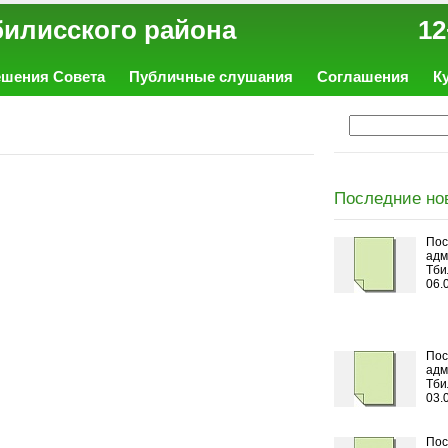
ал Тбилисского района 12
ешения Совета
Публичные слушания
Соглашения
К
Последние но
Пос
адм
Тби
06.
Пос
адм
Тби
03.
Пос