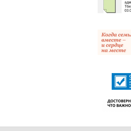
адм
Тби
03.