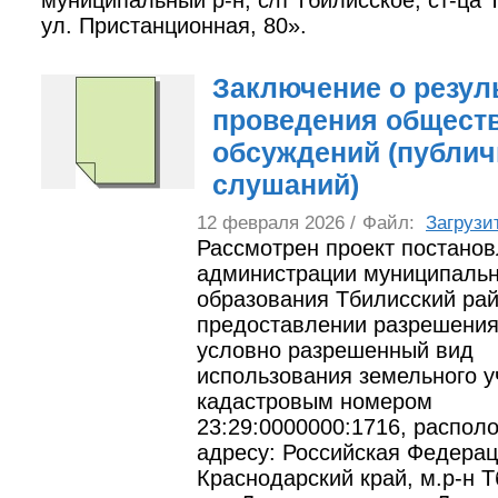
муниципальный р-н, с/п Тбилисское, ст-ца 
ул. Пристанционная, 80».
Заключение о резул
проведения общест
обсуждений (публи
слушаний)
12 февраля 2026 /
Файл:
Загрузи
Рассмотрен проект постано
администрации муниципальн
образования Тбилисский ра
предоставлении разрешения
условно разрешенный вид
использования земельного у
кадастровым номером
23:29:0000000:1716, распол
адресу: Российская Федерац
Краснодарский край, м.р-н Т