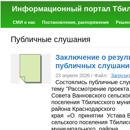
Информационный портал
СМИ о нас
Постановления, распоряжения
Решен
Политика
Экономика
Работа
Фото
Объявл
Публичные слушания
Заключение о резул
публичных слушани
23 апреля 2026 /
Файл:
Загрузи
Состоялись публичные слу
тему "Рассмотрение проект
Совета Ванновского сельско
поселения Тбилисского мун
района Краснодарского
края «О принятии Устава В
сельского поселения Тбилис
муниципального района