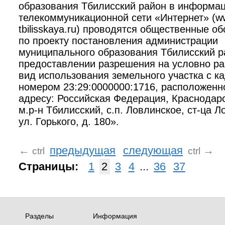
образования Тбилисский район в информац
телекоммуникационной сети «Интернет» (
tbilisskaya.ru) проводятся общественные о
по проекту постановления администрации
муниципального образования Тбилисский 
предоставлении разрешения на условно р
вид использования земельного участка с к
номером 23:29:0000000:1716, расположенн
адресу: Российская Федерация, Краснодарс
м.р-н Тбилисский, с.п. Ловлинское, ст-ца Л
ул. Горького, д. 180».
←
предыдущая
следующая
→
ctrl
ctrl
Страницы:
1
2
3
4
...
36
37
Разделы
Информация