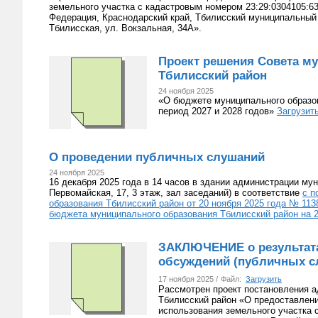
земельного участка с кадастровым номером 23:29:0304105:63
Федерация, Краснодарский край, Тбилисский муниципальный 
Тбилисская, ул. Вокзальная, 34А».
Проект решения Совета м
Тбилисский район
24 ноября 2025
«О бюджете муниципального образов
период 2027 и 2028 годов»
Загрузит
О проведении публичных слушаний
24 ноября 2025
16 декабря 2025 года в 14 часов в здании администрации му
Первомайская, 17, 3 этаж, зал заседаний) в соответствие
с п
образования Тбилисский район от 20 ноября 2025 года № 113
бюджета муниципального образования Тбилисский район на 2
ЗАКЛЮЧЕНИЕ о результат
обсуждений (публичных с
17 ноября 2025 /
Файл:
Загрузить
Рассмотрен проект постановления 
Тбилисский район «О предоставлен
использования земельного участка 