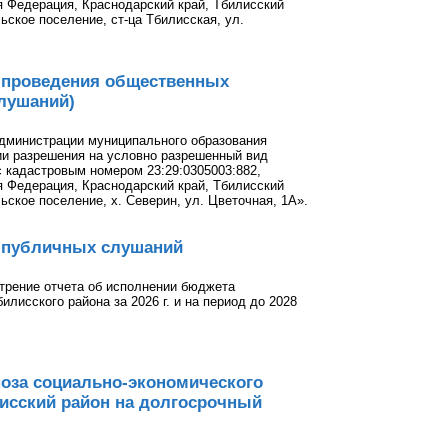
я Федерация, Краснодарский край, Тбилисский
ское поселение, ст-ца Тбилисская, ул.
х проведения общественных
лушаний)
администрации муниципального образования
ии разрешения на условно разрешенный вид
с кадастровым номером 23:29:0305003:882,
я Федерация, Краснодарский край, Тбилисский
ское поселение, х. Северин, ул. Цветочная, 1А».
х публичных слушаний
трение отчета об исполнении бюджета
илисского района за 2026 г. и на период до 2028
оза социально-экономического
исский район на долгосрочный