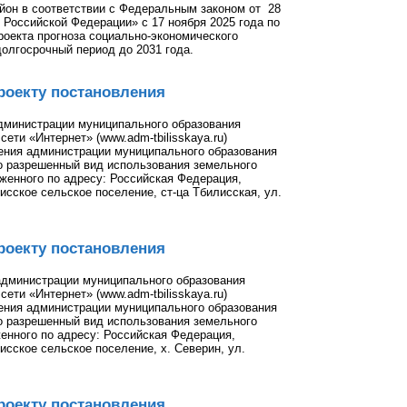
йон в соответствии с Федеральным законом от 28
 Российской Федерации» с 17 ноября 2025 года по
роекта прогноза социально-экономического
долгосрочный период до 2031 года.
роекту постановления
администрации муниципального образования
ети «Интернет» (www.adm-tbilisskaya.ru)
ения администрации муниципального образования
о разрешенный вид использования земельного
оженного по адресу: Российская Федерация,
сское сельское поселение, ст-ца Тбилисская, ул.
роекту постановления
администрации муниципального образования
ети «Интернет» (www.adm-tbilisskaya.ru)
ения администрации муниципального образования
о разрешенный вид использования земельного
енного по адресу: Российская Федерация,
сское сельское поселение, х. Северин, ул.
роекту постановления