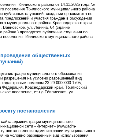
селения Тбилисского района от 14.11.2025 года №
го поселения Тбилисского муниципального района
ия публичных слушаний, создании оргкомитета по
та предложений и участия граждан в обсуждении
ого муниципального района Краснодарского края
с. Ванновское, ул. Ленина, 64 (здание
о района ) проводятся публичные слушания по
о поселения Тбилисского муниципального района
х проведения общественных
лушаний)
администрации муниципального образования
ии разрешения на условно разрешенный вид
с кадастровым номером 23:29:0000000:1705,
я Федерация, Краснодарский край, Тбилисский
ское поселение, ст-ца Тбилисская, ул.
роекту постановления
о сайта администрации муниципального
никационной сети «Интернет» (www.adm-
екту постановления администрации муниципального
ия на условно разрешенный вид использования