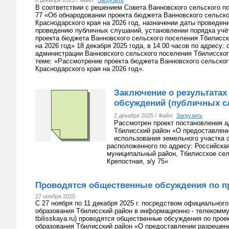
8 декабря 2025 /
Файл:
Загрузить
В соответствии с решением Совета Ванновского сельского по
77 «Об обнародовании проекта бюджета Ванновского сельско
Краснодарского края на 2026 год, назначении даты проведен
проведению публичных слушаний, установлении порядка учё
проекта бюджета Ванновского сельского поселения Тбилисск
на 2026 год» 18 декабря 2025 года, в 14.00 часов по адресу: 
администрации Ванновского сельского поселения Тбилисског
теме: «Рассмотрение проекта бюджета Ванновского сельског
Краснодарского края на 2026 год».
Заключение о результата
обсуждений (публичных с
2 декабря 2025 /
Файл:
Загрузить
Рассмотрен проект постановления 
Тбилисский район «О предоставлен
использования земельного участка 
расположенного по адресу: Российска
муниципальный район, Тбилисское сель
Крепостная, з/у 75»
Проводятся общественные обсуждения по п
27 ноября 2025
С 27 ноября по 11 декабря 2025 г. посредством официальног
образования Тбилисский район в информационно - телекомму
tbilisskaya.ru) проводятся общественные обсуждения по про
образования Тбилисский район «О предоставлении разрешен