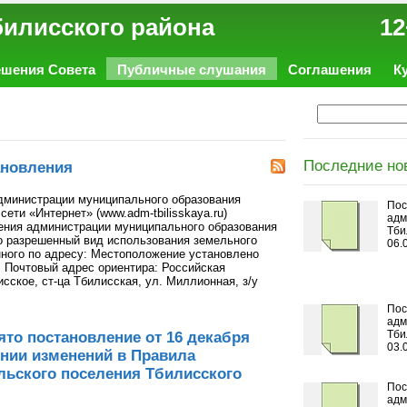
ал Тбилисского района 12
ешения Совета
Публичные слушания
Соглашения
К
Последние но
ановления
администрации муниципального образования
Пос
ети «Интернет» (www.adm-tbilisskaya.ru)
адм
ения администрации муниципального образования
Тби
о разрешенный вид использования земельного
06.
нного по адресу: Местоположение установлено
. Почтовый адрес ориентира: Российская
исское, ст-ца Тбилисская, ул. Миллионная, з/у
Пос
адм
Тби
то постановление от 16 декабря
03.
сении изменений в Правила
льского поселения Тбилисского
Пос
адм