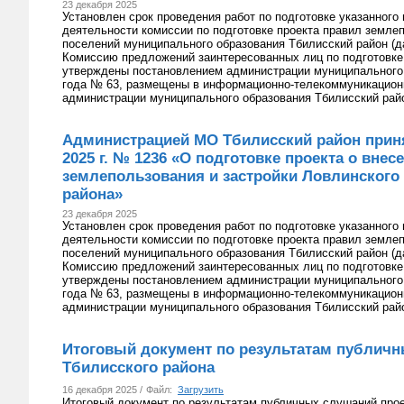
23 декабря 2025
Установлен срок проведения работ по подготовке указанного 
деятельности комиссии по подготовке проекта правил землеп
поселений муниципального образования Тбилисский район (да
Комиссию предложений заинтересованных лиц по подготовке 
утверждены постановлением администрации муниципального 
года № 63, размещены в информационно-телекоммуникационн
администрации муниципального образования Тбилисский райо
Администрацией МО Тбилисский район приня
2025 г. № 1236 «О подготовке проекта о вне
землепользования и застройки Ловлинского
района»
23 декабря 2025
Установлен срок проведения работ по подготовке указанного 
деятельности комиссии по подготовке проекта правил землеп
поселений муниципального образования Тбилисский район (да
Комиссию предложений заинтересованных лиц по подготовке 
утверждены постановлением администрации муниципального 
года № 63, размещены в информационно-телекоммуникационн
администрации муниципального образования Тбилисский райо
Итоговый документ по результатам публич
Тбилисского района
16 декабря 2025 /
Файл:
Загрузить
Итоговый документ по результатам публичных слушаний про