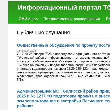
Информационный порт
СМИ о нас
Постановления, распоряжения
Р
Работа
Фото
Объявления
Форум
Публичные слушания
Общественные обсуждения по проекту пост
12 января 2026
С 12 по 26 января 2026 г. посредством официального сайта 
Тбилисский район в информационно - телекоммуникационной с
проводятся общественные обсуждения по проекту постановл
Тбилисский район «О предоставлении разрешения на условн
участка с кадастровым номером 23:29:0304122:4, расположе
относительно ориентира, расположенного в границах участка
Федерация, Краснодарский край, м.р-н Тбилисский, с.п. Тбил
5/1».
Администрацией МО Тбилисский район приня
2025 г. № 1237 «О подготовке проекта о вне
землепользования и застройки Песчаного се
района»