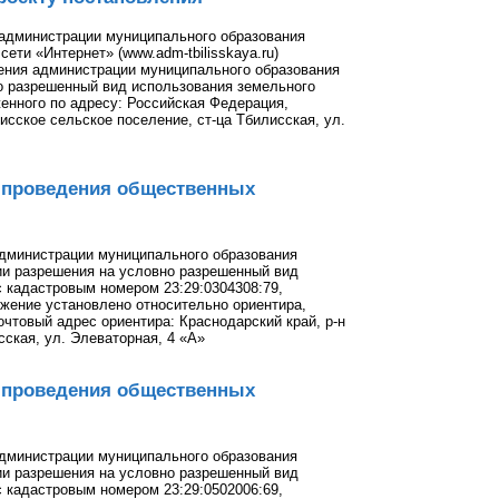
 администрации муниципального образования
ети «Интернет» (www.adm-tbilisskaya.ru)
ения администрации муниципального образования
о разрешенный вид использования земельного
енного по адресу: Российская Федерация,
сское сельское поселение, ст-ца Тбилисская, ул.
х проведения общественных
администрации муниципального образования
ии разрешения на условно разрешенный вид
с кадастровым номером 23:29:0304308:79,
жение установлено относительно ориентира,
очтовый адрес ориентира: Краснодарский край, р-н
сская, ул. Элеваторная, 4 «А»
х проведения общественных
администрации муниципального образования
ии разрешения на условно разрешенный вид
с кадастровым номером 23:29:0502006:69,