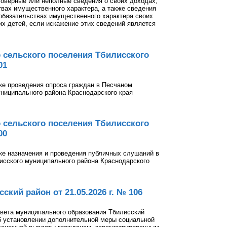
оверные или неполные сведения о своих доходах,
твах имущественного характера, а также сведения
 обязательствах имущественного характера своих
их детей, если искажение этих сведений является
 сельского поселения Тбилисского
01
ке проведения опроса граждан в Песчаном
ниципального района Краснодарского края
 сельского поселения Тбилисского
00
ке назначения и проведения публичных слушаний в
исского муниципального района Краснодарского
кий район от 21.05.2026 г. № 106
вета муниципального образования Тбилисский
«Об установлении дополнительной меры социальной