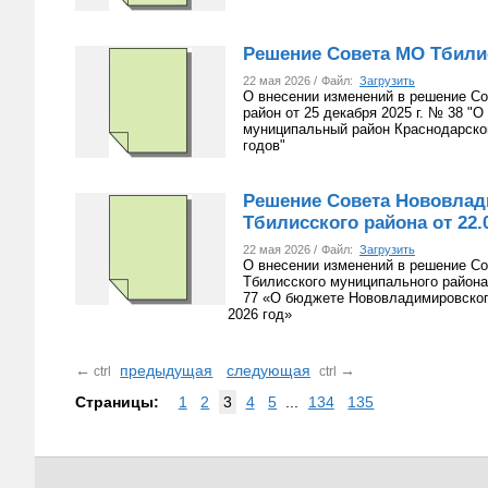
Решение Совета МО Тбилисс
22 мая 2026 /
Файл:
Загрузить
О внесении изменений в решение Со
район от 25 декабря 2025 г. № 38 
муниципальный район Краснодарског
годов"
Решение Совета Нововлад
Тбилисского района от 22.0
22 мая 2026 /
Файл:
Загрузить
О внесении изменений в решение Со
Тбилисского муниципального района
77 «О бюджете Нововладимировского
2026 год»
←
предыдущая
следующая
→
ctrl
ctrl
Страницы:
1
2
3
4
5
...
134
135