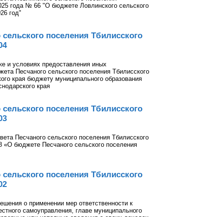
2025 года № 66 "О бюджете Ловлинского сельского
26 год"
 сельского поселения Тбилисского
04
ке и условиях предоставления иных
ета Песчаного сельского поселения Тбилисского
ого края бюджету муниципального образования
снодарского края
 сельского поселения Тбилисского
03
вета Песчаного сельского поселения Тбилисского
78 «О бюджете Песчаного сельского поселения
 сельского поселения Тбилисского
02
ешения о применении мер ответственности к
местного самоуправления, главе муниципального