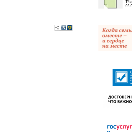
Тби
03.