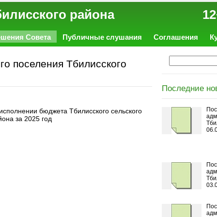
ал Тбилисского района 12
ешения Совета
Публичные слушания
Соглашения
К
го поселения Тбилисского
Последние но
Пос
 исполнении бюджета Тбилисского сельского
адм
она за 2025 год
Тби
06.
Пос
адм
Тби
03.
Пос
адм