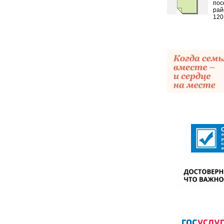
пос
рай
120