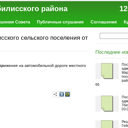
ал Тбилисского района 12
ешения Совета
Публичные слушания
Соглашения
К
ского сельского поселения от
Последние но
Пос
 движения на автомобильной дороге местного
адм
Мар
пос
рай
66
Пос
адм
Тби
03.
Реш
Гей