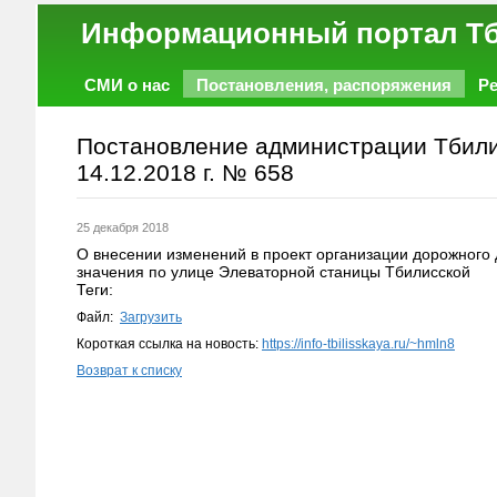
Информационный порт
СМИ о нас
Постановления, распоряжения
Р
Работа
Фото
Объявления
Форум
Постановление администрации Тбилис
14.12.2018 г. № 658
25 декабря 2018
О внесении изменений в проект организации дорожного
значения по улице Элеваторной станицы Тбилисской
Теги:
Файл:
Загрузить
Короткая ссылка на новость:
https://info-tbilisskaya.ru/~hmln8
Возврат к списку