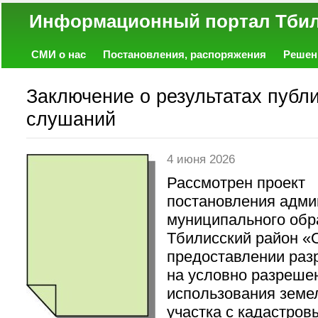
Информационный портал
СМИ о нас
Постановления, распоряжения
Решен
Политика
Экономика
Работа
Фото
Объявл
Заключение о результатах публ
слушаний
4 июня 2026
Рассмотрен проект
постановления адми
муниципального обр
Тбилисский район «
предоставлении ра
на условно разреше
использования земе
участка с кадастров