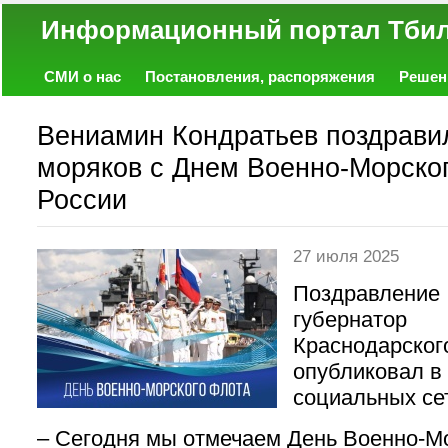
Информационный портал
СМИ о нас
Постановления, распоряжения
Решен
Политика
Экономика
Работа
Фото
Объявл
Вениамин Кондратьев поздрави
моряков с Днем Военно-Морско
России
27 июля 2025
Поздравление
губернатор
Краснодарског
опубликовал в
социальных се
– Сегодня мы отмечаем День Военно-М