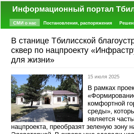
Информационный портал
СМИ о нас
Постановления, распоряжения
Решен
Политика
Экономика
Работа
Фото
Объявл
В станице Тбилисской благоуст
сквер по нацпроекту «Инфрастр
для жизни»
15 июля 2025
В рамках прое
«Формировани
комфортной го
среды», котор
является част
нацпроекта, преобразят зеленую зону н