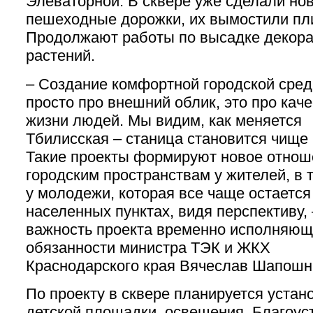
Элеваторной. В сквере уже сделали но
пешеходные дорожки, их вымостили пл
Продолжают работы по высадке декор
растений.
– Создание комфортной городской сред
просто про внешний облик, это про кач
жизни людей. Мы видим, как меняется
Тбилисская – станица становится чище 
Такие проекты формируют новое отнош
городским пространствам у жителей, в 
у молодежи, которая все чаще остается
населенных пунктах, видя перспективу,
важность проекта временно исполняю
обязанности министра ТЭК и ЖКХ
Краснодарского края Вячеслав Шапошн
По проекту в сквере планируется устан
детской площадки, освещения. Благоус