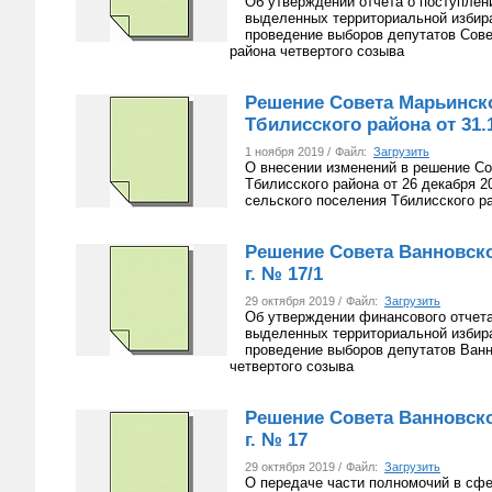
Об утверждении отчета о поступлен
выделенных территориальной избира
проведение выборов депутатов Сове
района четвертого созыва
Решение Совета Марьинско
Тбилисского района от 31.
1 ноября 2019 /
Файл:
Загрузить
О внесении изменений в решение Со
Тбилисского района от 26 декабря 
сельского поселения Тбилисского ра
Решение Совета Ванновског
г. № 17/1
29 октября 2019 /
Файл:
Загрузить
Об утверждении финансового отчета
выделенных территориальной избира
проведение выборов депутатов Ванн
четвертого созыва
Решение Совета Ванновског
г. № 17
29 октября 2019 /
Файл:
Загрузить
О передаче части полномочий в сфе