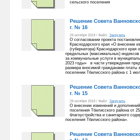
сельского поселения
Решение Совета Ванновског
г. № 16
29 октября 2019 /
Файл:
Загрузить
О согласовании проекта постановле
Краснодарского края «О внесении и
(губернатора) Краснодарского края 
предельных (максимальных) индексов
за коммунальные услуги в муниципаль
2023 годы» в части утверждения пре
размера вносимой гражданами платы 
поселении Тбилисского района с 1 июл
Решение Совета Ванновског
г. № 15
29 октября 2019 /
Файл:
Загрузить
О внесении изменений и дополнений
поселения Тбилисского района от 2
благоустройства и санитарного сод
поселения Тбилисского района».
Решение Совета Ванновског