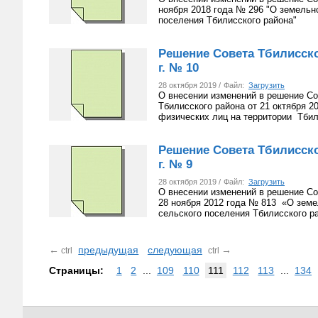
ноября 2018 года № 296 "О земельн
поселения Тбилисского района"
Решение Совета Тбилисског
г. № 10
28 октября 2019 /
Файл:
Загрузить
О внесении изменений в решение Со
Тбилисского района от 21 октября 
физических лиц на территории Тбил
Решение Совета Тбилисског
г. № 9
28 октября 2019 /
Файл:
Загрузить
О внесении изменений в решение Со
28 ноября 2012 года № 813 «О земе
сельского поселения Тбилисского р
←
предыдущая
следующая
→
ctrl
ctrl
Страницы:
1
2
...
109
110
111
112
113
...
134