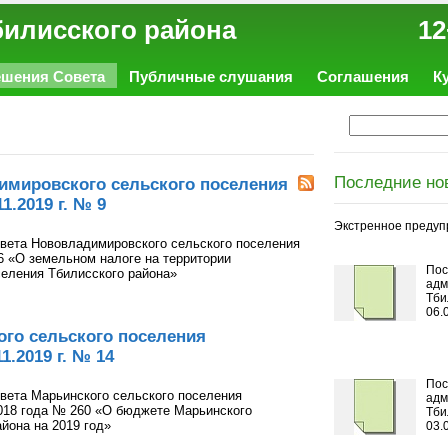
ал Тбилисского района 12
ешения Совета
Публичные слушания
Соглашения
К
Последние но
имировского сельского поселения
1.2019 г. № 9
Экстренное предуп
вета Нововладимировского сельского поселения
6 «О земельном налоге на территории
Пос
еления Тбилисского района»
адм
Тби
06.
го сельского поселения
1.2019 г. № 14
Пос
вета Марьинского сельского поселения
адм
2018 года № 260 «О бюджете Марьинского
Тби
йона на 2019 год»
03.