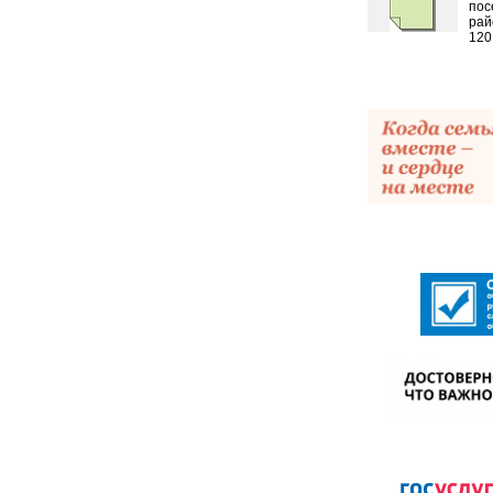
пос
рай
120