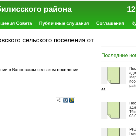
ал Тбилисского района 12
ешения Совета
Публичные слушания
Соглашения
К
ского сельского поселения от
Последние но
Пос
нии в Ванновском сельском поселении
адм
Мар
пос
рай
66
Пос
адм
Тби
03.
Реш
Гей