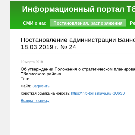
Информационный порт
СМИ о нас
Постановления, распоряжения
Р
Работа
Фото
Объявления
Форум
Постановление администрации Ваннов
18.03.2019 г. № 24
19 марта 2019
Об утверждении Положения о стратегическом планирова
Тбилисского района
Теги:
Файл:
Загрузить
Короткая ссылка на новость:
https://info-tbilisskaya.ru/~zQ6SD
Возврат к списку