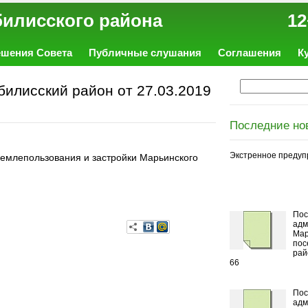
ал Тбилисского района 12
ешения Совета
Публичные слушания
Соглашения
К
илисский район от 27.03.2019
Последние но
Экстренное предуп
землепользования и застройки Марьинского
Пос
адм
Мар
пос
рай
66
Пос
адм