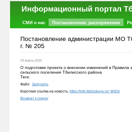
Информационный порт
СМИ о нас
Постановления, распоряжения
Р
Работа
Фото
Объявления
Форум
Постановление администрации МО Тб
г. № 205
29 марта 2019
О подготовке проекта о внесении изменений в Правила 
сельского поселения Тбилисского района
Теги:
Файл:
Загрузить
Короткая ссылка на новость:
https://info-tbilisskaya.ru/~ttHDh
Возврат к списку