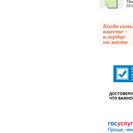
Тби
03.