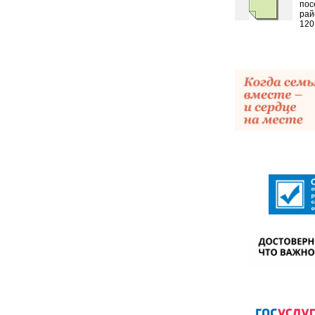
пос
рай
120