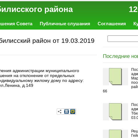
ал Тбилисского района 12
ешения Совета
Публичные слушания
Соглашения
К
илисский район от 19.03.2019
Последние но
Пос
вления администрации муниципального
адм
шения на отклонение от предельных
Мар
индивидуальному жилому дому по адресу:
пос
ул.Ленина, д.149
рай
66
Пос
адм
Тби
03.
Реш
Гей