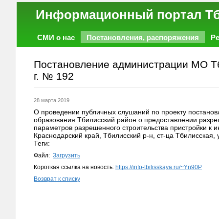
Информационный порт
СМИ о нас
Постановления, распоряжения
Р
Работа
Фото
Объявления
Форум
Постановление администрации МО Тб
г. № 192
28 марта 2019
О проведении публичных слушаний по проекту постано
образования Тбилисский район о предоставлении разре
параметров разрешенного строительства пристройки к 
Краснодарский край, Тбилисский р-н, ст-ца Тбилисская, 
Теги:
Файл:
Загрузить
Короткая ссылка на новость:
https://info-tbilisskaya.ru/~Yn90P
Возврат к списку