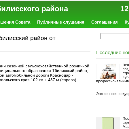
ал Тбилисского района 12
ешения Совета
Публичные слушания
Соглашения
К
илисский район от
Последние но
Вен
нии сезонной сельскохозяйственной розничной
поз
ниципального образования Тбилисский район,
стр
ной автомобильной дороги Краснодар -
Куб
опольского края 102 км + 437 м (справа)
профессиональным
Экстренное предуп
Пос
адм
Мар