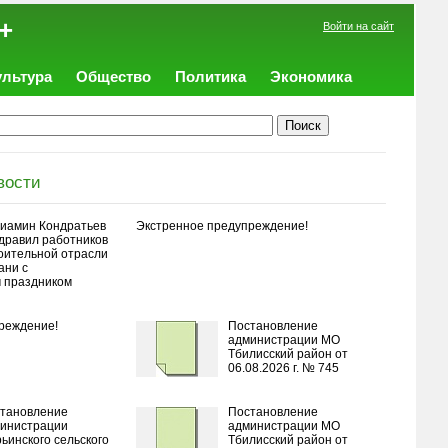
+
Войти на сайт
ультура
Общество
Политика
Экономика
вости
иамин Кондратьев
Экстренное предупреждение!
дравил работников
оительной отрасли
ани с
 праздником
реждение!
Постановление
администрации МО
Тбилисский район от
06.08.2026 г. № 745
тановление
Постановление
инистрации
администрации МО
ьинского сельского
Тбилисский район от