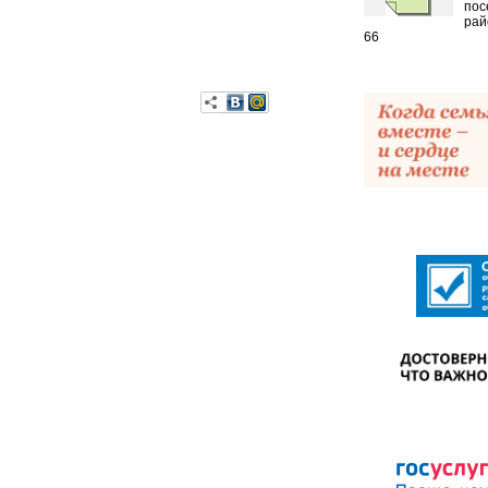
пос
рай
66