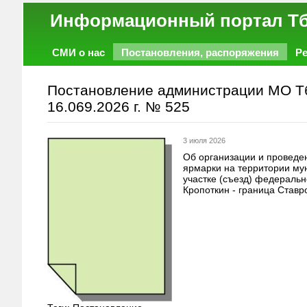
Информационный порт
СМИ о нас
Постановления, распоряжения
Р
Работа
Фото
Объявления
Форум
Постановление администрации МО Тб
16.069.2026 г. № 525
3 июля 2026
Об организации и проведе
ярмарки на территории му
участке (съезд) федераль
Кропоткин - граница Ставр