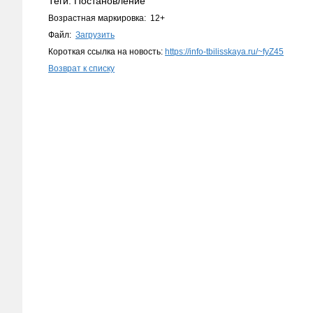
Теги: Постановление
Возрастная маркировка: 12+
Файл:
Загрузить
Короткая ссылка на новость:
https://info-tbilisskaya.ru/~fyZ45
Возврат к списку