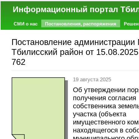
Информационный портал
СМИ о нас
Постановления, распоряжения
Решен
Политика
Экономика
Работа
Фото
Объявл
Постановление администрации
Тбилисский район от 15.08.2025
762
19 августа 2025
Об утверждении пор
получения согласия
собственника земел
участка (объекта
имущественного ком
находящегося в соб
муниципального обр