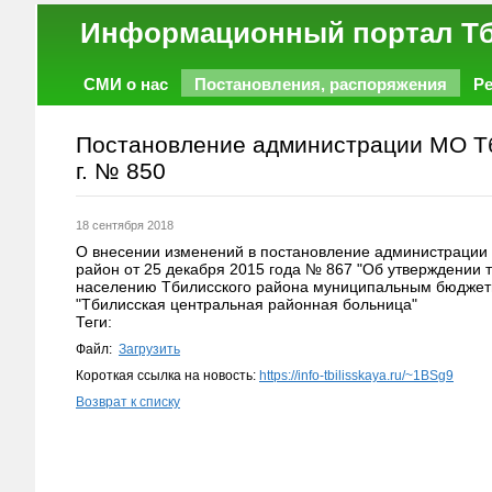
Информационный порт
СМИ о нас
Постановления, распоряжения
Р
Работа
Фото
Объявления
Форум
Постановление администрации МО Тб
г. № 850
18 сентября 2018
О внесении изменений в постановление администрации
район от 25 декабря 2015 года № 867 "Об утверждении 
населению Тбилисского района муниципальным бюдже
"Тбилисская центральная районная больница"
Теги:
Файл:
Загрузить
Короткая ссылка на новость:
https://info-tbilisskaya.ru/~1BSg9
Возврат к списку