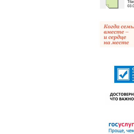
Тби
03.