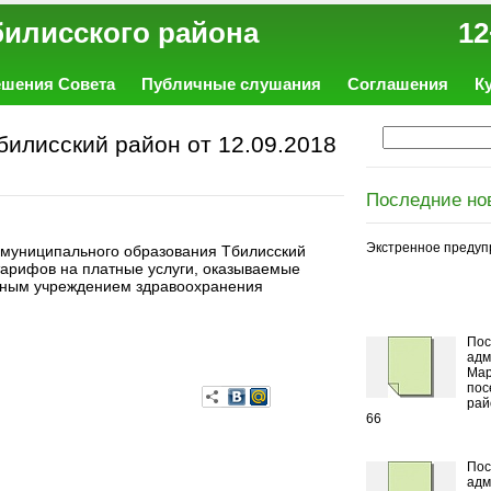
ал Тбилисского района 12
ешения Совета
Публичные слушания
Соглашения
К
илисский район от 12.09.2018
Последние но
Экстренное предуп
 муниципального образования Тбилисский
тарифов на платные услуги, оказываемые
тным учреждением здравоохранения
Пос
адм
Мар
пос
рай
66
Пос
адм