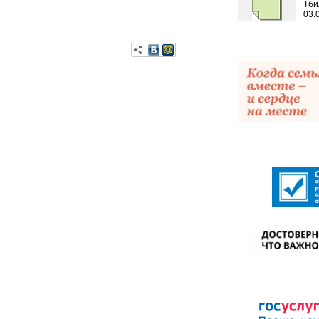
Тби
03.