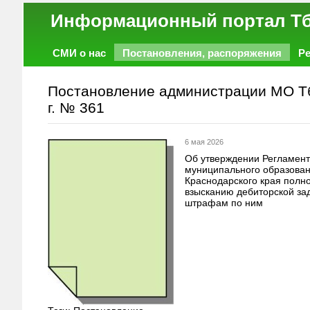
Информационный порт
СМИ о нас
Постановления, распоряжения
Р
Работа
Фото
Объявления
Форум
Постановление администрации МО Тб
г. № 361
6 мая 2026
Об утверждении Регламен
муниципального образова
Краснодарского края полн
взысканию дебиторской за
штрафам по ним