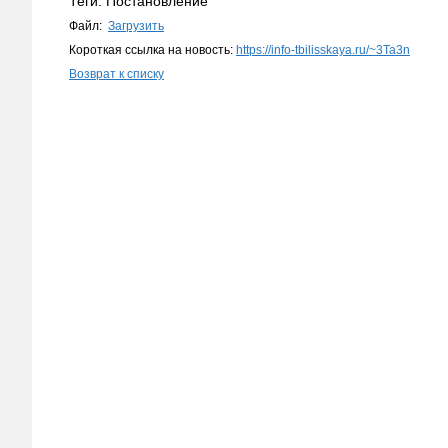
Теги: Постановление
Файл:
Загрузить
Короткая ссылка на новость:
https://info-tbilisskaya.ru/~3Ta3n
Возврат к списку