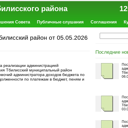
ал Тбилисского района 12
ешения Совета
Публичные слушания
Соглашения
К
илисский район от 05.05.2026
Последние но
Пос
та реализации администрацией
адм
ния Тбилисский муниципальный район
Тби
омочий администратора доходов бюджета по
06.
долженности по платежам в бюджет, пеням и
Пос
адм
Тби
03.
Пос
адм