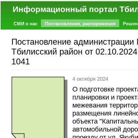
Информационный портал
СМИ о нас
Постановления, распоряжения
Решен
Политика
Экономика
Работа
Фото
Объявл
Постановление администрации
Тбилисский район от 02.10.2024
1041
4 октября 2024
О подготовке проект
планировки и проект
межевания территор
размещения линейн
объекта "Капитальн
автомобильной доро
проезду от ул. Якуби