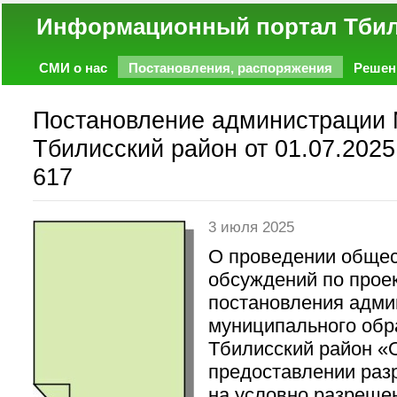
Информационный портал
СМИ о нас
Постановления, распоряжения
Решен
Политика
Экономика
Работа
Фото
Объявл
Постановление администрации
Тбилисский район от 01.07.2025
617
3 июля 2025
О проведении обще
обсуждений по прое
постановления адми
муниципального обр
Тбилисский район «
предоставлении ра
на условно разреше