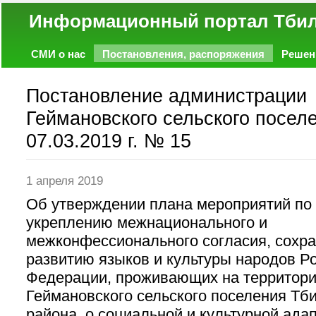
Информационный портал
СМИ о нас
Постановления, распоряжения
Решен
Политика
Экономика
Работа
Фото
Объявл
Постановление администрации
Геймановского сельского поселе
07.03.2019 г. № 15
1 апреля 2019
Об утверждении плана мероприятий по
укреплению межнационального и
межконфессионального согласия, сохр
развитию языков и культуры народов Р
Федерации, проживающих на территор
Геймановского сельского поселения Тб
района, о социальной и культурной ада