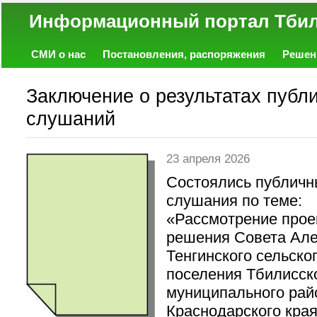
Информационный портал
СМИ о нас
Постановления, распоряжения
Решен
Политика
Экономика
Работа
Фото
Объявл
Заключение о результатах публ
слушаний
23 апреля 2026
Состоялись публич
слушания по теме:
«Рассмотрение прое
решения Совета Але
Тенгинского сельско
поселения Тбилисск
муниципального рай
Краснодарского кра