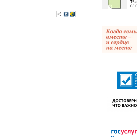
Тби
03.