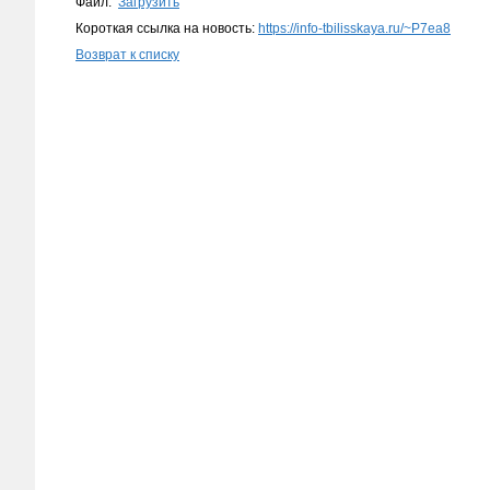
Файл:
Загрузить
Короткая ссылка на новость:
https://info-tbilisskaya.ru/~P7ea8
Возврат к списку