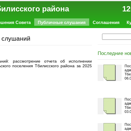
ал Тбилисского района 12
ешения Совета
Публичные слушания
Соглашения
К
х слушаний
Последние но
аний: рассмотрение отчета об исполнении
ского поселения Тбилисского района за 2025
Пос
адм
Тби
06.
Пос
адм
Тби
03.
Пос
адм