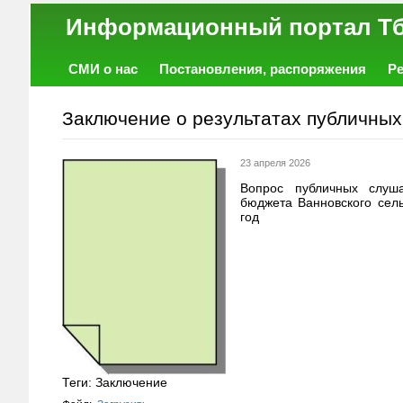
Информационный порт
СМИ о нас
Постановления, распоряжения
Р
Работа
Фото
Объявления
Форум
Заключение о результатах публичны
23 апреля 2026
Вопрос публичных слуш
бюджета Ванновского сель
год
Теги: Заключение