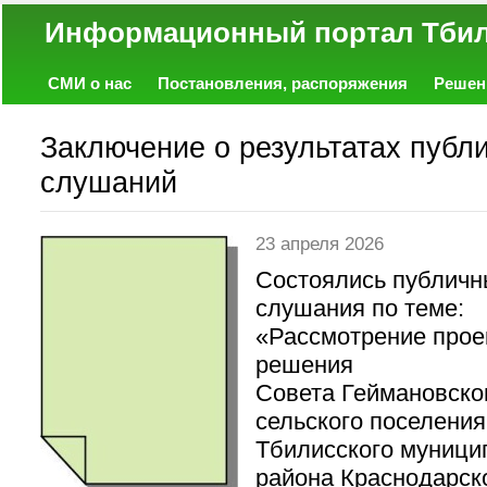
Информационный портал
СМИ о нас
Постановления, распоряжения
Решен
Политика
Экономика
Работа
Фото
Объявл
Заключение о результатах публ
слушаний
23 апреля 2026
Состоялись публич
слушания по теме:
«Рассмотрение прое
решения
Совета Геймановско
сельского поселения
Тбилисского муници
района Краснодарск