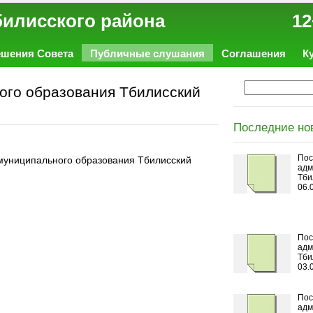
ал Тбилисского района 12
ешения Совета
Публичные слушания
Соглашения
К
ого образования Тбилисский
Последние но
Пос
муниципального образования Тбилисский
адм
Тби
06.
Пос
адм
Тби
03.
Пос
адм