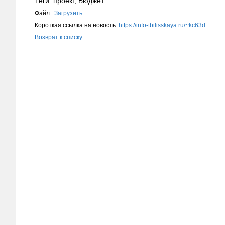
Теги: проект, Бюджет
Файл:
Загрузить
Короткая ссылка на новость:
https://info-tbilisskaya.ru/~kc63d
Возврат к списку