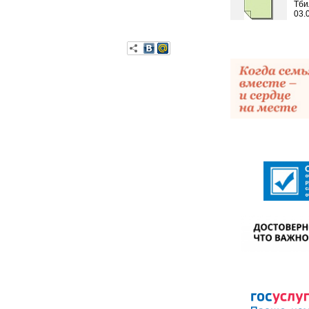
Тби
03.