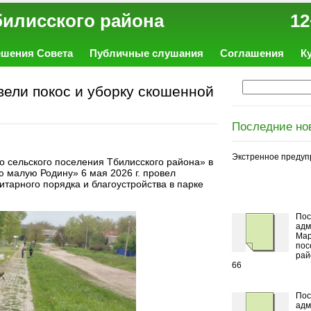
ал Тбилисского района 12
ешения Совета
Публичные слушания
Соглашения
К
ели покос и уборку скошенной
Последние но
Экстренное предуп
 сельского поселения Тбилисского района» в
 малую Родину» 6 мая 2026 г. провел
итарного порядка и благоустройства в парке
Пос
адм
Мар
пос
рай
66
Пос
адм