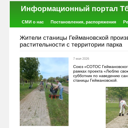
Информационный порт
СМИ о нас
Постановления, распоряжения
Р
Работа
Фото
Объявления
Форум
Жители станицы Геймановской произв
растительности с территории парка
7 мая 2026
Союз «СОТОС Геймановского
рамках проекта «Люблю свою
субботник по наведению сан
станицы Геймановской.