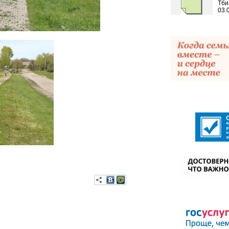
Тби
03.