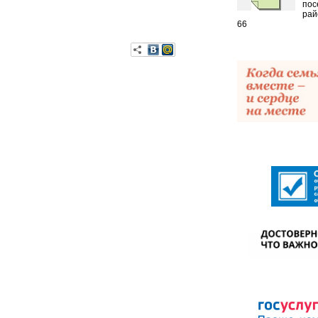
пос
рай
66