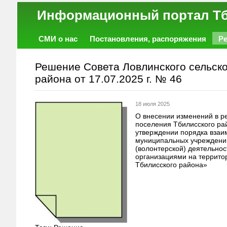
Информационный порт
СМИ о нас
Постановления, распоряжения
Р
Работа
Фото
Объявления
Форум
Решение Совета Ловлинского сельско
района от 17.07.2025 г. № 46
18 июля 2025
О внесении изменений в р
поселения Тбилисского ра
утверждении порядка взаи
муниципальных учреждений
(волонтерской) деятельнос
организациями на террито
Тбилисского района»