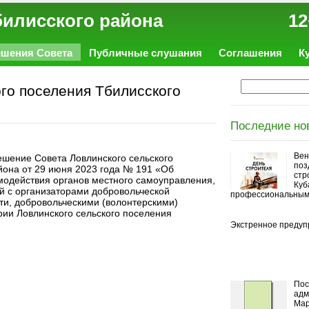
ал Тбилисского района 12
ешения Совета
Публичные слушания
Соглашения
К
го поселения Тбилисского
Последние но
Вен
ешение Совета Ловлинского сельского
поз
йона от 29 июня 2023 года № 191 «Об
стр
модействия органов местного самоуправления,
Куб
 с организаторами добровольческой
профессиональным
ти, добровольческими (волонтерскими)
рии Ловлинского сельского поселения
Экстренное предуп
Пос
адм
Мар