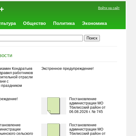
+
Войти на сайт
ультура
Общество
Политика
Экономика
вости
иамин Кондратьев
Экстренное предупреждение!
дравил работников
оительной отрасли
ани с
 праздником
реждение!
Постановление
администрации МО
Тбилисский район от
06.08.2026 г. № 745
тановление
Постановление
инистрации
администрации МО
ьинского сельского
Тбилисский район от