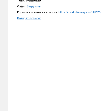
Теги: Решение
Файл:
Загрузить
Короткая ссылка на новость:
https://info-tbilisskaya.ru/~IHS2v
Возврат к списку