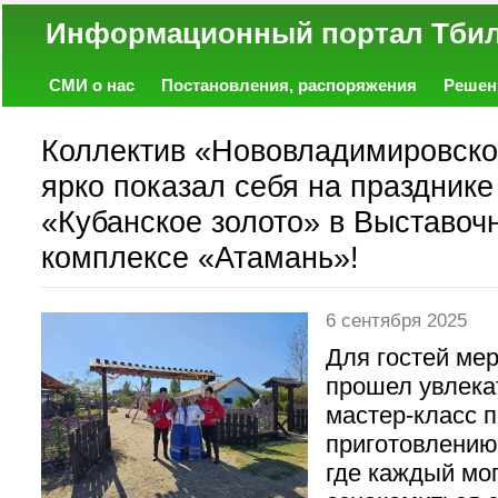
Информационный портал
СМИ о нас
Постановления, распоряжения
Решен
Политика
Экономика
Работа
Фото
Объявл
Коллектив «Нововладимировско
ярко показал себя на празднике
«Кубанское золото» в Выставоч
комплексе «Атамань»!
6 сентября 2025
Для гостей ме
прошел увлека
мастер-класс п
приготовлению
где каждый мо