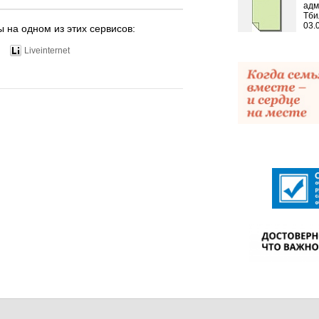
адм
Тби
03.
ы на одном из этих сервисов:
Liveinternet