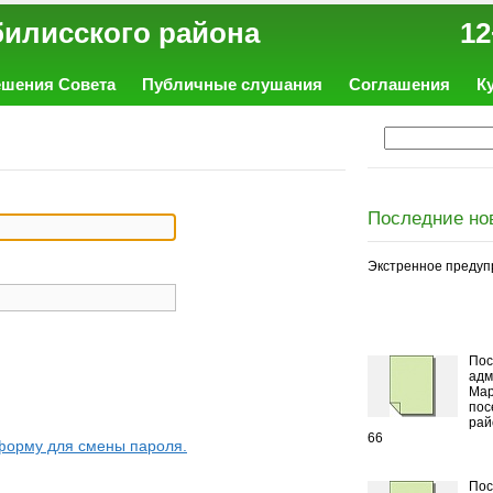
ал Тбилисского района 12
ешения Совета
Публичные слушания
Соглашения
К
Последние но
Экстренное предуп
Пос
адм
Мар
пос
рай
66
форму для смены пароля.
Пос